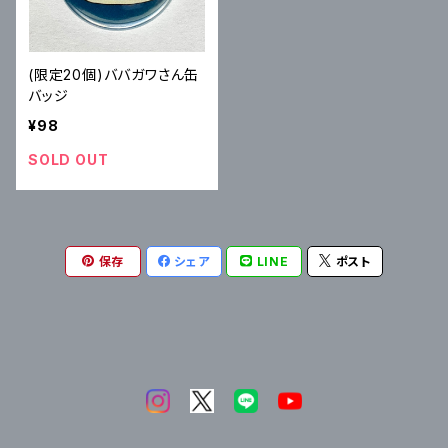
(限定 20個)ババガワさん缶
バッジ
¥98
SOLD OUT
保存
シェア
LINE
ポスト